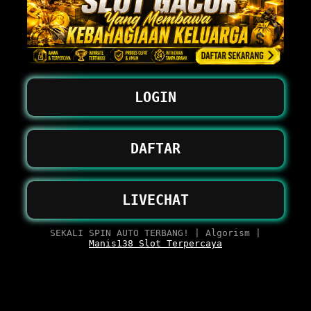
LOGIN
DAFTAR
LIVECHAT
SEKALI SPIN AUTO TERBANG! | Algorism |
Manis138 Slot Terpercaya