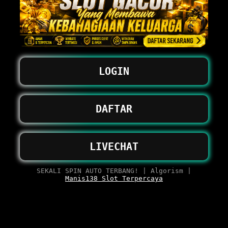
LOGIN
DAFTAR
LIVECHAT
SEKALI SPIN AUTO TERBANG! | Algorism |
Manis138 Slot Terpercaya