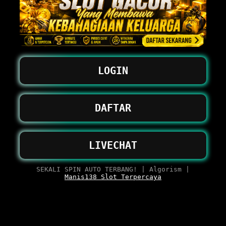
LOGIN
DAFTAR
LIVECHAT
SEKALI SPIN AUTO TERBANG! | Algorism |
Manis138 Slot Terpercaya