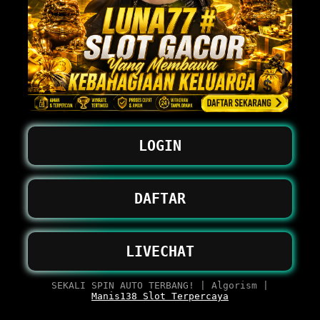
LOGIN
DAFTAR
LIVECHAT
SEKALI SPIN AUTO TERBANG! | Algorism |
Manis138 Slot Terpercaya