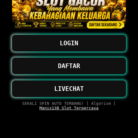
LOGIN
DAFTAR
LIVECHAT
SEKALI SPIN AUTO TERBANG! | Algorism |
Manis138 Slot Terpercaya