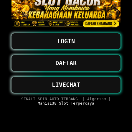
LOGIN
DAFTAR
LIVECHAT
SEKALI SPIN AUTO TERBANG! | Algorism |
Manis138 Slot Terpercaya