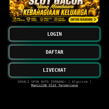
LOGIN
DAFTAR
LIVECHAT
SEKALI SPIN AUTO TERBANG! | Algorism |
Manis138 Slot Terpercaya