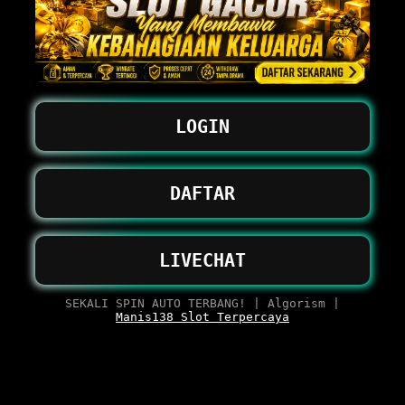
LOGIN
DAFTAR
LIVECHAT
SEKALI SPIN AUTO TERBANG! | Algorism |
Manis138 Slot Terpercaya