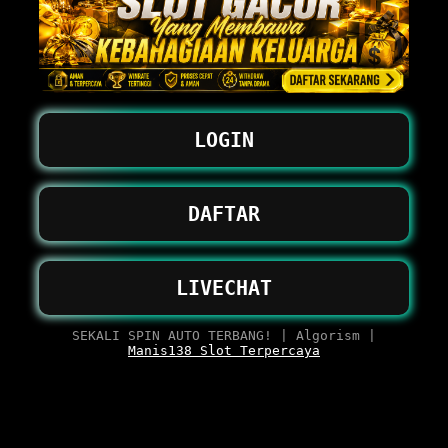
LOGIN
DAFTAR
LIVECHAT
SEKALI SPIN AUTO TERBANG! | Algorism |
Manis138 Slot Terpercaya