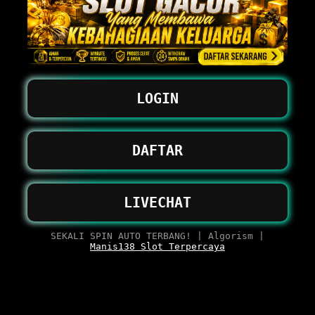
LOGIN
DAFTAR
LIVECHAT
SEKALI SPIN AUTO TERBANG! | Algorism |
Manis138 Slot Terpercaya