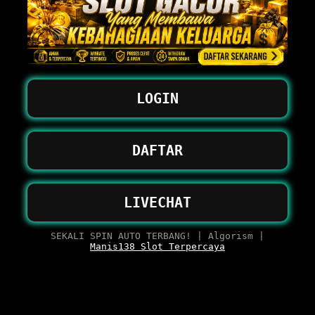
LOGIN
DAFTAR
LIVECHAT
SEKALI SPIN AUTO TERBANG! | Algorism |
Manis138 Slot Terpercaya