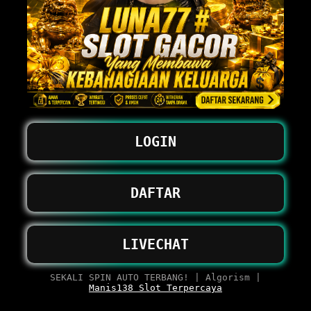
LOGIN
DAFTAR
LIVECHAT
SEKALI SPIN AUTO TERBANG! | Algorism |
Manis138 Slot Terpercaya