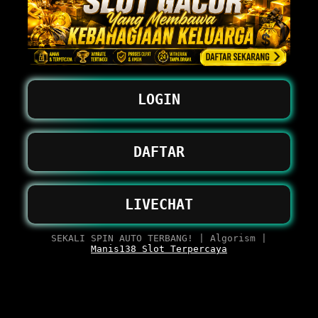
LOGIN
DAFTAR
LIVECHAT
SEKALI SPIN AUTO TERBANG! | Algorism |
Manis138 Slot Terpercaya