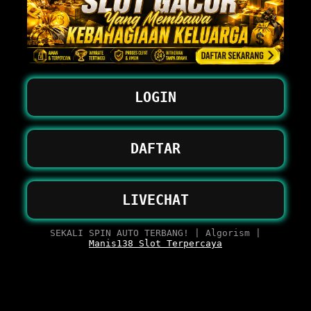
LOGIN
DAFTAR
LIVECHAT
SEKALI SPIN AUTO TERBANG! | Algorism |
Manis138 Slot Terpercaya