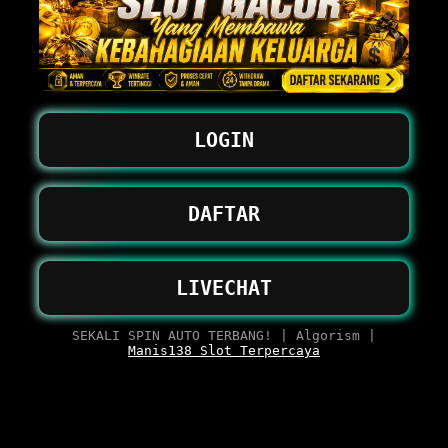
LOGIN
DAFTAR
LIVECHAT
SEKALI SPIN AUTO TERBANG! | Algorism |
Manis138 Slot Terpercaya