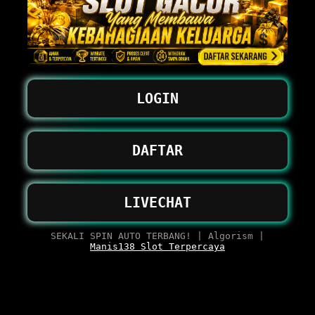
LOGIN
DAFTAR
LIVECHAT
SEKALI SPIN AUTO TERBANG! | Algorism |
Manis138 Slot Terpercaya