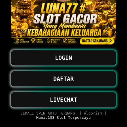
LOGIN
DAFTAR
LIVECHAT
SEKALI SPIN AUTO TERBANG! | Algorism |
Manis138 Slot Terpercaya