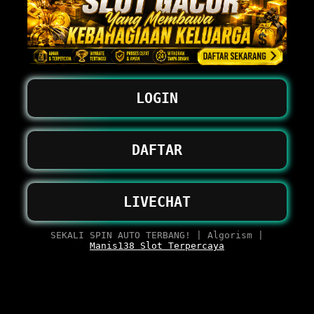
LOGIN
DAFTAR
LIVECHAT
SEKALI SPIN AUTO TERBANG! | Algorism |
Manis138 Slot Terpercaya