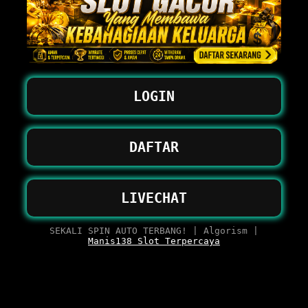
LOGIN
DAFTAR
LIVECHAT
SEKALI SPIN AUTO TERBANG! | Algorism |
Manis138 Slot Terpercaya