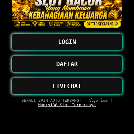
LOGIN
DAFTAR
LIVECHAT
SEKALI SPIN AUTO TERBANG! | Algorism |
Manis138 Slot Terpercaya