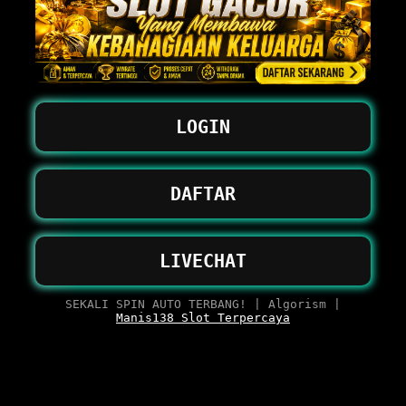
LOGIN
DAFTAR
LIVECHAT
SEKALI SPIN AUTO TERBANG! | Algorism |
Manis138 Slot Terpercaya