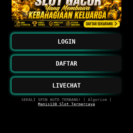
LOGIN
DAFTAR
LIVECHAT
SEKALI SPIN AUTO TERBANG! | Algorism |
Manis138 Slot Terpercaya