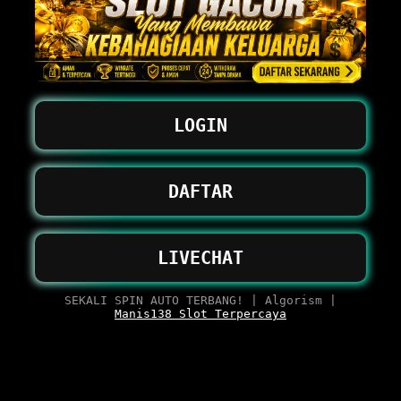
LOGIN
DAFTAR
LIVECHAT
SEKALI SPIN AUTO TERBANG! | Algorism |
Manis138 Slot Terpercaya