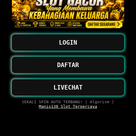
LOGIN
DAFTAR
LIVECHAT
SEKALI SPIN AUTO TERBANG! | Algorism |
Manis138 Slot Terpercaya