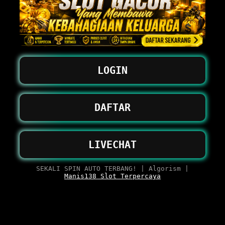
LOGIN
DAFTAR
LIVECHAT
SEKALI SPIN AUTO TERBANG! | Algorism |
Manis138 Slot Terpercaya