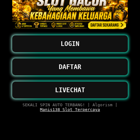
LOGIN
DAFTAR
LIVECHAT
SEKALI SPIN AUTO TERBANG! | Algorism |
Manis138 Slot Terpercaya