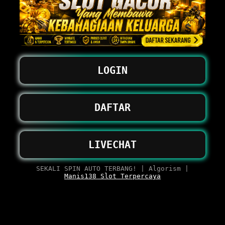
LOGIN
DAFTAR
LIVECHAT
SEKALI SPIN AUTO TERBANG! | Algorism |
Manis138 Slot Terpercaya