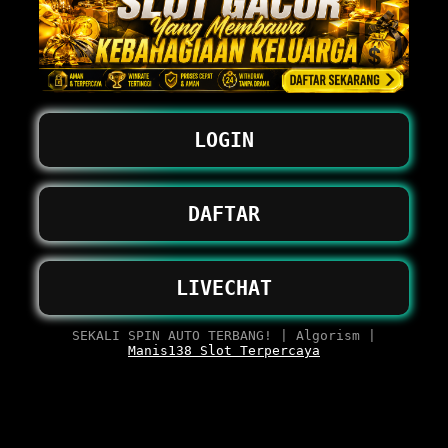
LOGIN
DAFTAR
LIVECHAT
SEKALI SPIN AUTO TERBANG! | Algorism |
Manis138 Slot Terpercaya