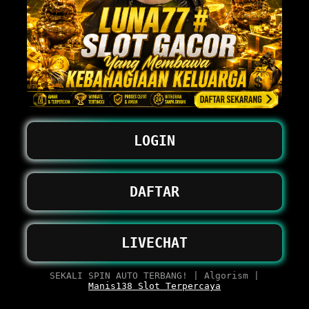
LOGIN
DAFTAR
LIVECHAT
SEKALI SPIN AUTO TERBANG! | Algorism |
Manis138 Slot Terpercaya