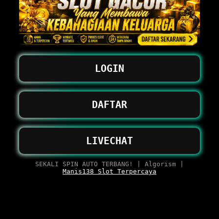
LOGIN
DAFTAR
LIVECHAT
SEKALI SPIN AUTO TERBANG! | Algorism |
Manis138 Slot Terpercaya