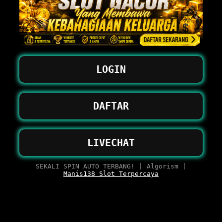
LOGIN
DAFTAR
LIVECHAT
SEKALI SPIN AUTO TERBANG! | Algorism |
Manis138 Slot Terpercaya