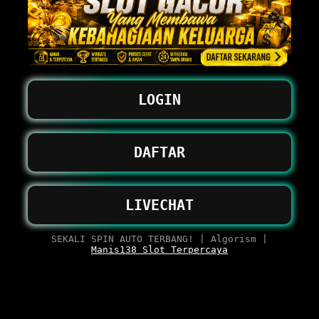
LOGIN
DAFTAR
LIVECHAT
SEKALI SPIN AUTO TERBANG! | Algorism |
Manis138 Slot Terpercaya