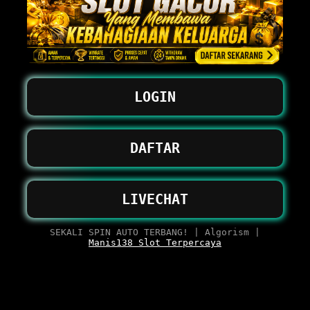
LOGIN
DAFTAR
LIVECHAT
SEKALI SPIN AUTO TERBANG! | Algorism |
Manis138 Slot Terpercaya